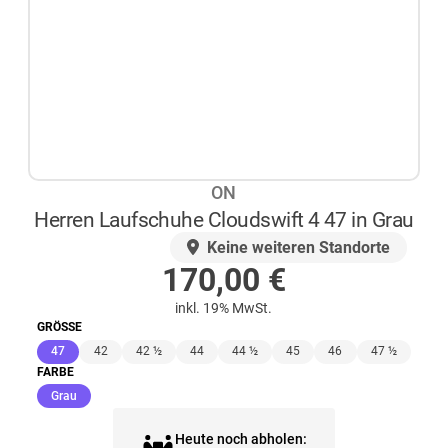
ON
Herren Laufschuhe Cloudswift 4 47 in Grau
AUF LAGER
Keine weiteren Standorte
170,00
€
inkl. 19% MwSt.
GRÖSSE
(ausgewählt)
47
42
42 ½
44
44 ½
45
46
47 ½
FARBE
(ausgewählt)
Grau
Heute noch abholen: