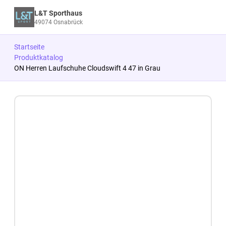
L&T Sporthaus
49074 Osnabrück
Startseite
Produktkatalog
ON Herren Laufschuhe Cloudswift 4 47 in Grau
Zum Produkt springen
Zur Produktbeschreibung springen