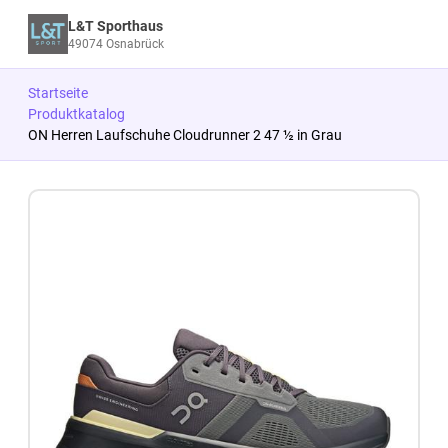
L&T Sporthaus
49074 Osnabrück
Startseite
Produktkatalog
ON Herren Laufschuhe Cloudrunner 2 47 ½ in Grau
Zum Produkt springen
Zur Produktbeschreibung springen