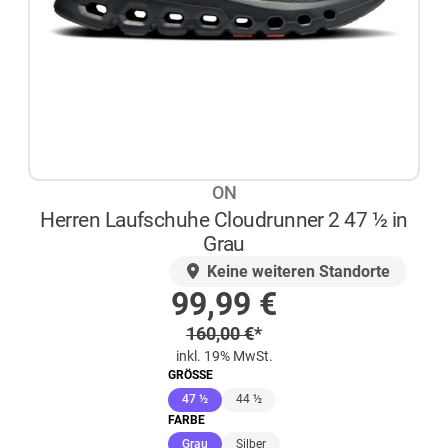
ON
Herren Laufschuhe Cloudrunner 2 47 ½ in
Grau
AUF LAGER
Keine weiteren Standorte
Sonderpreis
99,99
€
Regulärer Preis
160,00
€
*
inkl. 19% MwSt.
GRÖSSE
(ausgewählt)
47 ½
44 ½
FARBE
(ausgewählt)
Grau
Silber