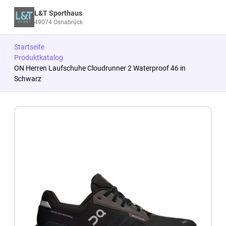
L&T Sporthaus
49074 Osnabrück
Startseite
Produktkatalog
ON Herren Laufschuhe Cloudrunner 2 Waterproof 46 in
Schwarz
Zum Produkt springen
Zur Produktbeschreibung springen