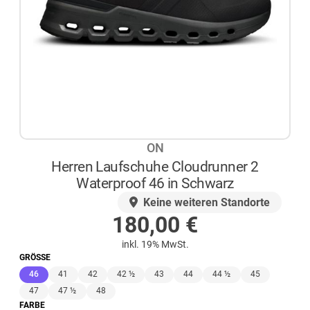
ON
Herren Laufschuhe Cloudrunner 2
Waterproof 46 in Schwarz
AUF LAGER
Keine weiteren Standorte
180,00
€
inkl. 19% MwSt.
GRÖSSE
(ausgewählt)
46
41
42
42 ½
43
44
44 ½
45
47
47 ½
48
FARBE