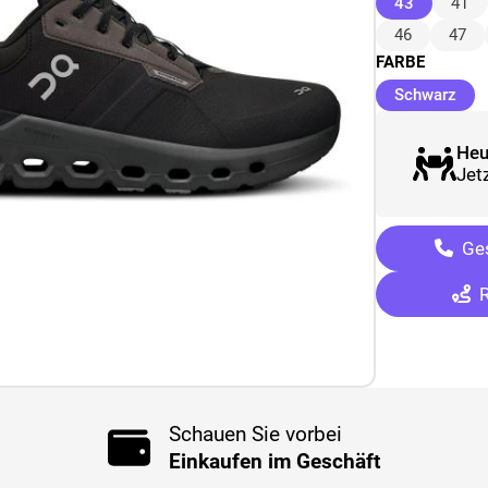
(ausgewäh
43
41
46
47
FARBE
(au
Schwarz
Heu
Jetz
Ges
R
Schauen Sie vorbei
Einkaufen im Geschäft