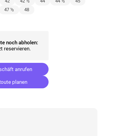
lt)
42
42 ½
44
44 ½
45
47 ½
48
sgewählt)
te noch abholen:
t reservieren.
chäft anrufen
oute planen