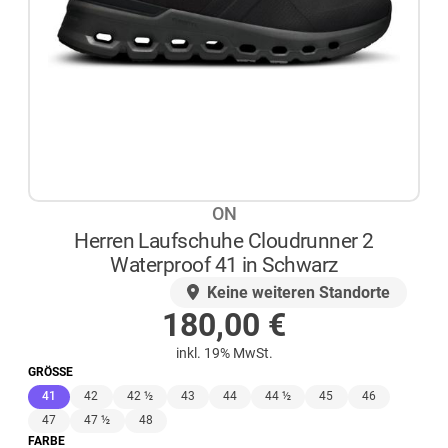
ON
Herren Laufschuhe Cloudrunner 2
Waterproof 41 in Schwarz
AUF LAGER
Keine weiteren Standorte
180,00
€
inkl. 19% MwSt.
GRÖSSE
(ausgewählt)
41
42
42 ½
43
44
44 ½
45
46
47
47 ½
48
FARBE