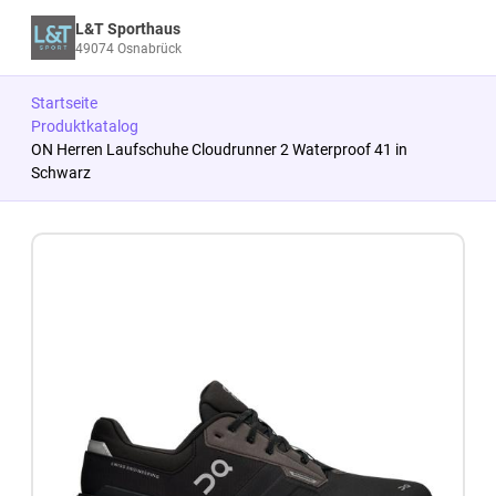
L&T Sporthaus
49074 Osnabrück
Startseite
Produktkatalog
ON Herren Laufschuhe Cloudrunner 2 Waterproof 41 in
Schwarz
Zum Produkt springen
Zur Produktbeschreibung springen