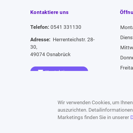
Kontaktiere uns
Öffn
Telefon:
0541 331130
Mont
Diens
Adresse:
Herrenteichstr. 28-
30,
Mitt
49074 Osnabrück
Donn
Freit
Kontaktiere uns
Sams
Widerruf erklären
Sonn
Wir verwenden Cookies, um Ihnen 
auszurichten. Detailinformatione
Marketings finden Sie in unserer
D