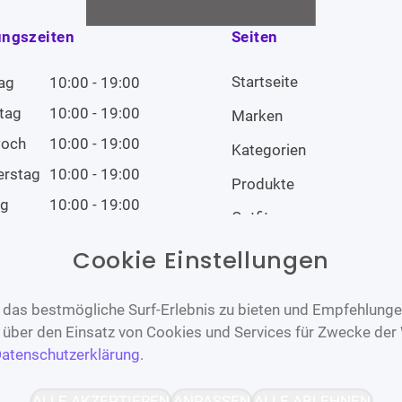
ungszeiten
Seiten
Startseite
ag
10:00 - 19:00
tag
10:00 - 19:00
Marken
woch
10:00 - 19:00
Kategorien
erstag
10:00 - 19:00
Produkte
ag
10:00 - 19:00
Outfits
tag
10:00 - 19:00
Cookie Einstellungen
tag
Geschlossen
das bestmögliche Surf-Erlebnis zu bieten und Empfehlungen
n über den Einsatz von Cookies und Services für Zwecke der
atenschutzerklärung
.
Barrierefrei
Bereitgestellt von
ALLE AKZEPTIEREN
ANPASSEN
ALLE ABLEHNEN