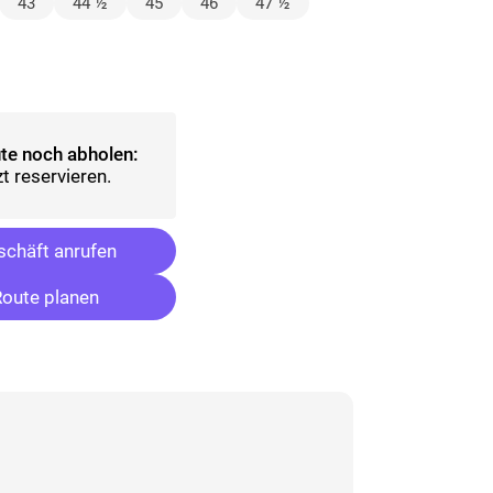
lt)
43
44 ½
45
46
47 ½
wählt)
te noch abholen:
t reservieren.
chäft anrufen
oute planen