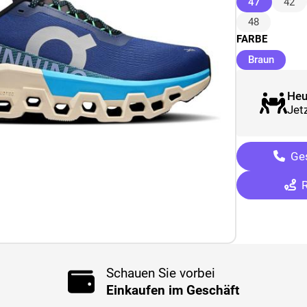
(ausgewäh
47
42
48
FARBE
(ausge
Braun
Heu
Jetz
Ges
R
Schauen Sie vorbei
Einkaufen im Geschäft