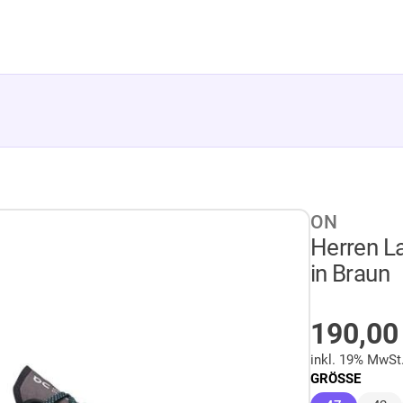
ON
Herren L
in Braun
AUF LA
190,0
inkl. 19% MwSt
GRÖSSE