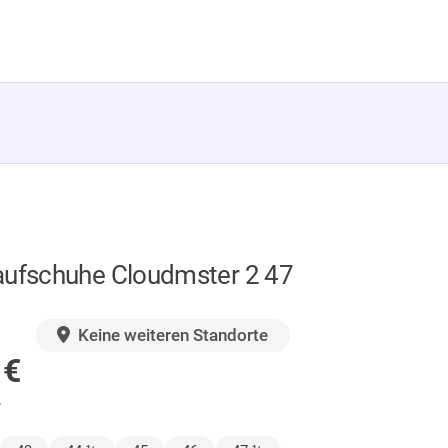
aufschuhe Cloudmster 2 47
GER
Keine weiteren Standorte
0
€
.