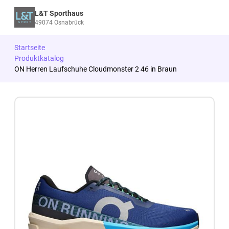
L&T Sporthaus
49074 Osnabrück
Startseite
Produktkatalog
ON Herren Laufschuhe Cloudmonster 2 46 in Braun
Zum Produkt springen
Zur Produktbeschreibung springen