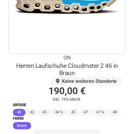
ON
Herren Laufschuhe Cloudmster 2 46 in
Braun
AUF LAGER
Keine weiteren Standorte
190,00
€
inkl. 19% MwSt.
GRÖSSE
(ausgewählt)
46
42
43
44 ½
45
47
47 ½
48
FARBE
(ausgewählt)
Braun