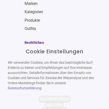
Marken
Kategorien
Produkte
Outfits
Rechtliches
Cookie Einstellungen
Impressum
Allgemeine Geschäftsbedingungen
Wir verwenden Cookies, um Ihnen das bestmögliche Surf-
Datenschutzbestimmungen
Erlebnis zu bieten und Empfehlungen auf Ihre Interessen
auszurichten. Detailinformationen über den Einsatz von
Widerrufsbelehrung
Cookies und Services für Zwecke der Webanalyse und des
Online-Marketings finden Sie in unserer
Datenschutzerklärung
.
ALLE AKZEPTIEREN
Barrierefrei
Bereitgestellt von
ANPASSEN
WCAG-2.1-AA