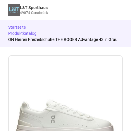
L&T Sporthaus
49074 Osnabrück
Startseite
Produktkatalog
ON Herren Freizeitschuhe THE ROGER Advantage 43 in Grau
Zum Produkt springen
Zur Produktbeschreibung springen