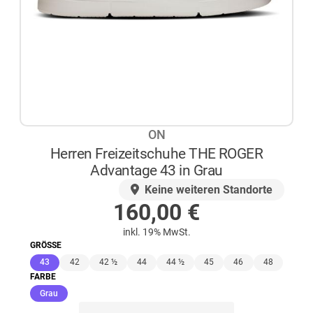
ON
Herren Freizeitschuhe THE ROGER
Advantage 43 in Grau
AUF LAGER
Keine weiteren Standorte
160,00
€
inkl. 19% MwSt.
GRÖSSE
(ausgewählt)
43
42
42 ½
44
44 ½
45
46
48
FARBE
(ausgewählt)
Grau