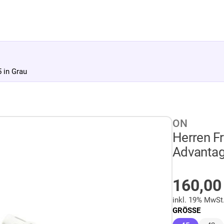
 in Grau
ON
Herren F
Advantag
AUF LA
160,0
inkl. 19% MwSt
GRÖSSE