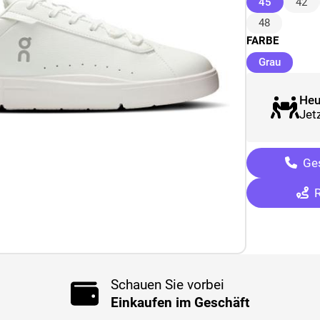
(ausgewäh
45
42
48
FARBE
(ausgew
Grau
Heu
Jetz
Ges
R
Schauen Sie vorbei
Einkaufen im Geschäft