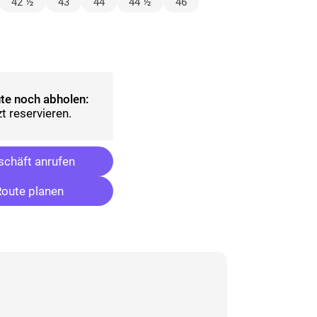
lt)
42 ½
43
44
44 ½
46
ählt)
te noch abholen:
t reservieren.
chäft anrufen
oute planen