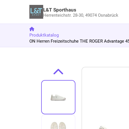
L&T Sporthaus
Herrenteichstr. 28-30,
49074 Osnabrück
Produktkatalog
ON Herren Freizeitschuhe THE ROGER Advantage 45
Zum Produkt springen
Zur Produktbeschreibung springen