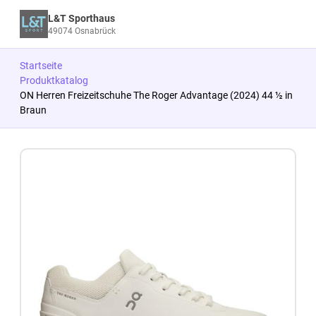
L&T Sporthaus
49074 Osnabrück
Startseite
Produktkatalog
ON Herren Freizeitschuhe The Roger Advantage (2024) 44 ½ in
Braun
Zum Produkt springen
Zur Produktbeschreibung springen