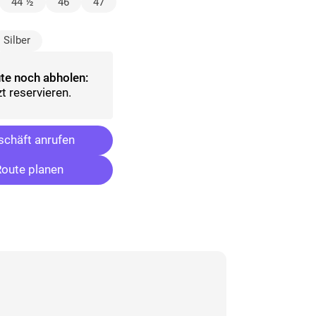
lt)
44 ½
46
47
sgewählt)
Silber
te noch abholen:
t reservieren.
chäft anrufen
oute planen