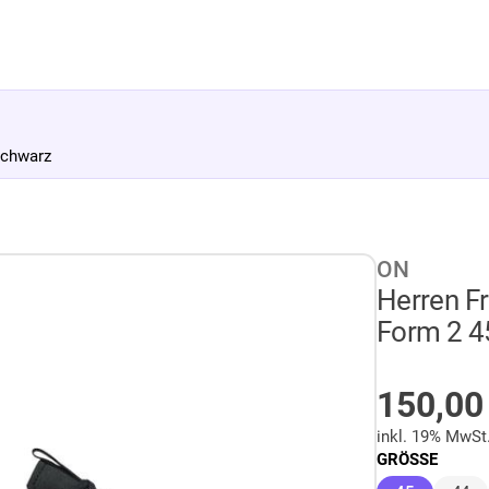
Schwarz
ON
Herren F
Form 2 4
AUF LA
150,0
inkl. 19% MwSt
GRÖSSE