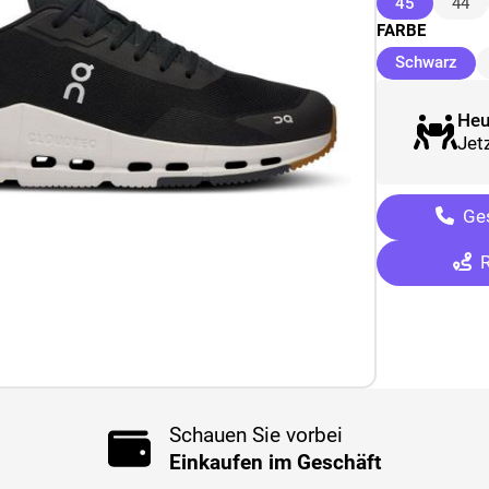
(ausgewäh
45
44
FARBE
(au
Schwarz
Heu
Jetz
Ges
R
Schauen Sie vorbei
Einkaufen im Geschäft