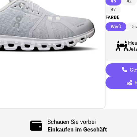
(ausgewäh
45
42
47
FARBE
(ausge
Weiß
Gr
Heu
Jetz
Ges
R
Schauen Sie vorbei
Einkaufen im Geschäft