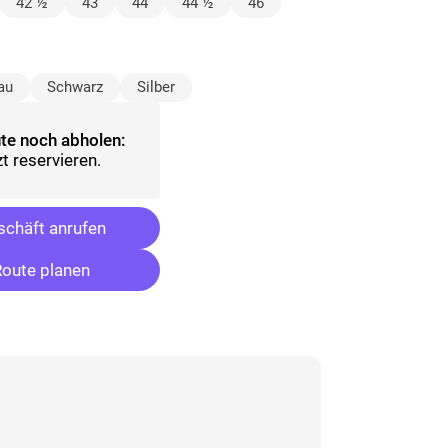
lt)
42 ½
43
44
44 ½
46
wählt)
au
Schwarz
Silber
te noch abholen:
t reservieren.
chäft anrufen
oute planen