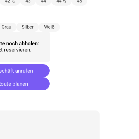
lt)
42 ½
43
44
44 ½
45
sgewählt)
Grau
Silber
Weiß
te noch abholen:
t reservieren.
chäft anrufen
oute planen