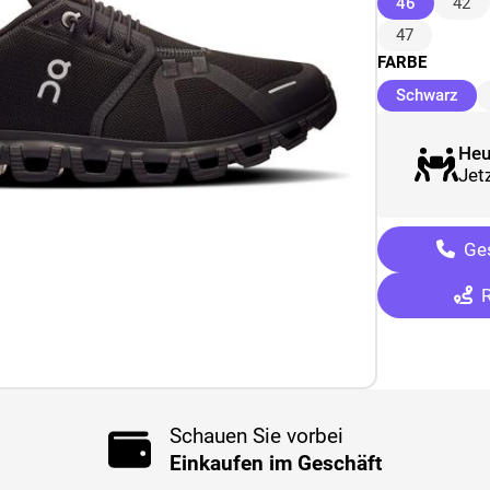
(ausgewäh
46
42
47
FARBE
(au
Schwarz
Heu
Jetz
Ges
R
Schauen Sie vorbei
Einkaufen im Geschäft