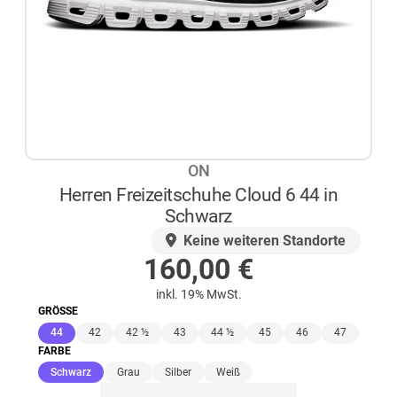
ON
Herren Freizeitschuhe Cloud 6 44 in
Schwarz
AUF LAGER
Keine weiteren Standorte
160,00
€
inkl. 19% MwSt.
GRÖSSE
(ausgewählt)
44
42
42 ½
43
44 ½
45
46
47
FARBE
(ausgewählt)
Schwarz
Grau
Silber
Weiß