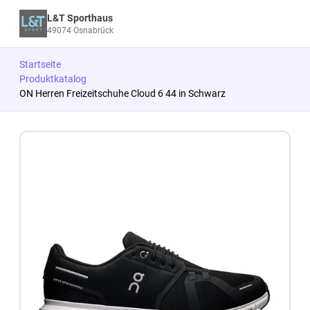
L&T Sporthaus
49074 Osnabrück
Startseite
Produktkatalog
ON Herren Freizeitschuhe Cloud 6 44 in Schwarz
Zum Produkt springen
Zur Produktbeschreibung springen