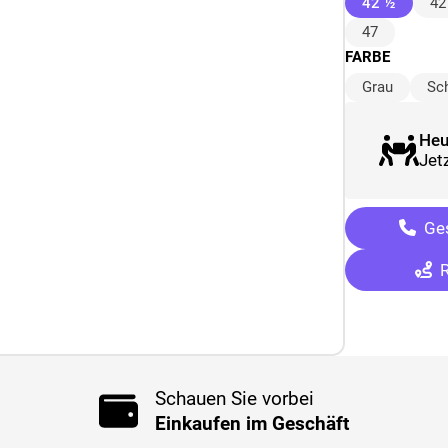
(ausge
42 ½
42
47
FARBE
Grau
Sc
Heu
Jetz
Ges
R
Schauen Sie vorbei
Einkaufen im Geschäft