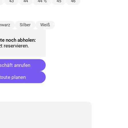
wählt)
43
44
44 ½
45
46
hwarz
Silber
Weiß
te noch abholen:
t reservieren.
chäft anrufen
oute planen