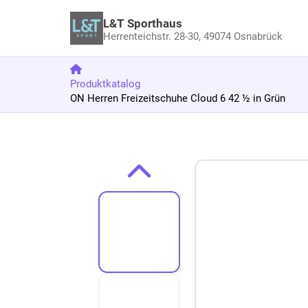
L&T Sporthaus
Herrenteichstr. 28-30,
49074 Osnabrück
Produktkatalog
ON Herren Freizeitschuhe Cloud 6 42 ½ in Grün
Zum Produkt springen
Zur Produktbeschreibung springen