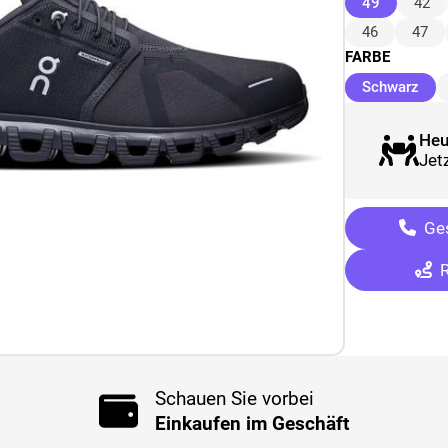
(ausgewäh
49
42
46
47
FARBE
(au
Schwarz
Heu
Jetz
Ges
R
Schauen Sie vorbei
Einkaufen im Geschäft