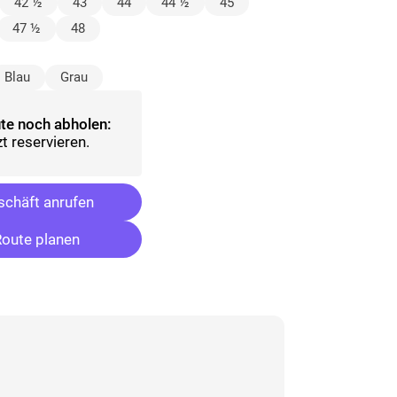
lt)
42 ½
43
44
44 ½
45
47 ½
48
sgewählt)
Blau
Grau
te noch abholen:
t reservieren.
chäft anrufen
oute planen