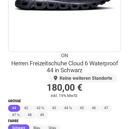
ON
Herren Freizeitschuhe Cloud 6 Waterproof
44 in Schwarz
AUF LAGER
Keine weiteren Standorte
180,00
€
inkl. 19% MwSt.
GRÖSSE
(ausgewählt)
44
42
42 ½
43
44 ½
45
46
47
47 ½
48
49
FARBE
(ausgewählt)
Schwarz
Blau
Grau