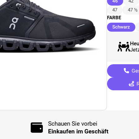
(ausgewäh
46
42
47
47 ½
FARBE
(au
Schwarz
Heu
Jetz
Ges
R
Schauen Sie vorbei
Einkaufen im Geschäft