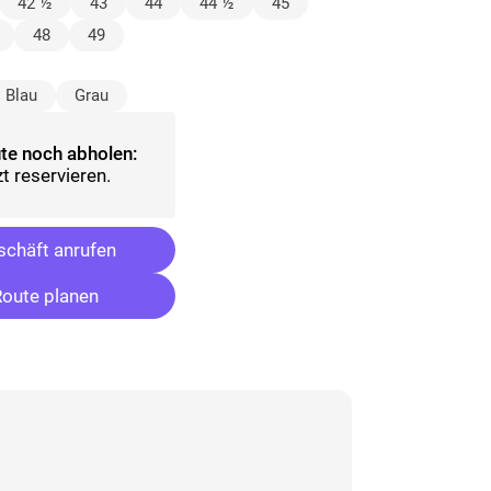
lt)
42 ½
43
44
44 ½
45
48
49
sgewählt)
Blau
Grau
te noch abholen:
t reservieren.
chäft anrufen
oute planen