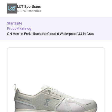
L&T Sporthaus
49074 Osnabrück
Startseite
Produktkatalog
ON Herren Freizeitschuhe Cloud 6 Waterproof 44 in Grau
Zum Produkt springen
Zur Produktbeschreibung springen