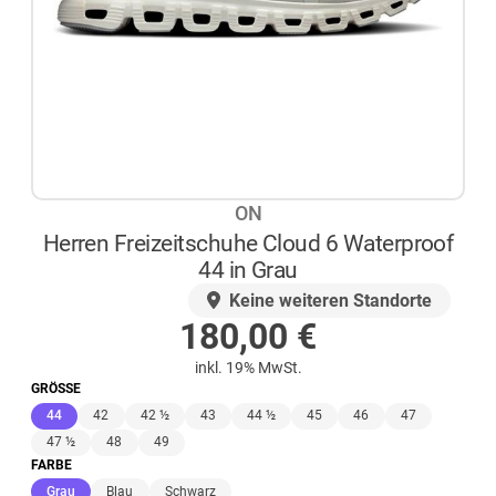
ON
Herren Freizeitschuhe Cloud 6 Waterproof
44 in Grau
AUF LAGER
Keine weiteren Standorte
180,00
€
inkl. 19% MwSt.
GRÖSSE
(ausgewählt)
44
42
42 ½
43
44 ½
45
46
47
47 ½
48
49
FARBE
(ausgewählt)
Grau
Blau
Schwarz