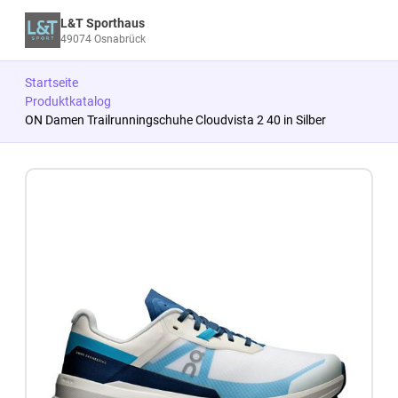
L&T Sporthaus
49074 Osnabrück
Startseite
Produktkatalog
ON Damen Trailrunningschuhe Cloudvista 2 40 in Silber
Zum Produkt springen
Zur Produktbeschreibung springen