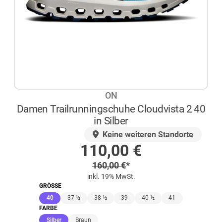
ON
Damen Trailrunningschuhe Cloudvista 2 40
in Silber
AUF LAGER
Keine weiteren Standorte
Sonderpreis
110,00
€
Regulärer Preis
160,00
€
*
inkl. 19% MwSt.
GRÖSSE
(ausgewählt)
40
37 ½
38 ½
39
40 ½
41
FARBE
(ausgewählt)
Silber
Braun