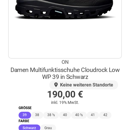
ON
Damen Multifunktisschuhe Cloudrock Low
WP 39 in Schwarz
AUF LAGER
Keine weiteren Standorte
190,00
€
inkl. 19% MwSt.
GRÖSSE
(ausgewählt)
39
38
38 ½
40
40 ½
41
42
FARBE
(ausgewählt)
Schwarz
Grau