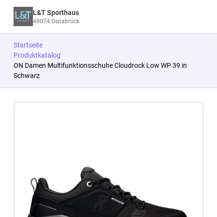
L&T Sporthaus
49074 Osnabrück
Startseite
Produktkatalog
ON Damen Multifunktionsschuhe Cloudrock Low WP 39 in
Schwarz
Zum Produkt springen
Zur Produktbeschreibung springen