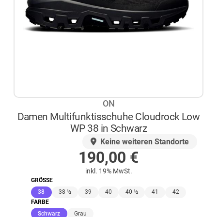
ON
Damen Multifunktisschuhe Cloudrock Low
WP 38 in Schwarz
AUF LAGER
Keine weiteren Standorte
190,00
€
inkl. 19% MwSt.
GRÖSSE
(ausgewählt)
38
38 ½
39
40
40 ½
41
42
FARBE
(ausgewählt)
Schwarz
Grau