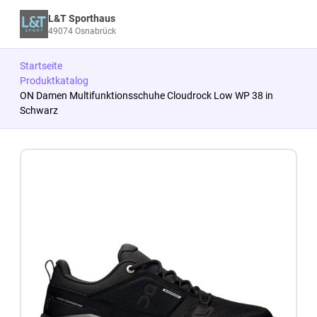
L&T Sporthaus
49074 Osnabrück
Startseite
Produktkatalog
ON Damen Multifunktionsschuhe Cloudrock Low WP 38 in
Schwarz
Zum Produkt springen
Zur Produktbeschreibung springen