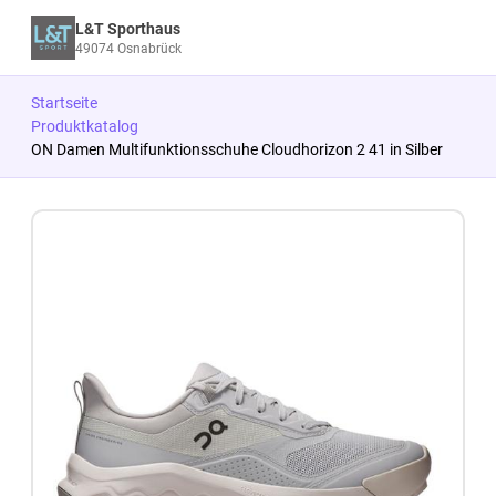
L&T Sporthaus
49074 Osnabrück
Startseite
Produktkatalog
ON Damen Multifunktionsschuhe Cloudhorizon 2 41 in Silber
Zum Produkt springen
Zur Produktbeschreibung springen