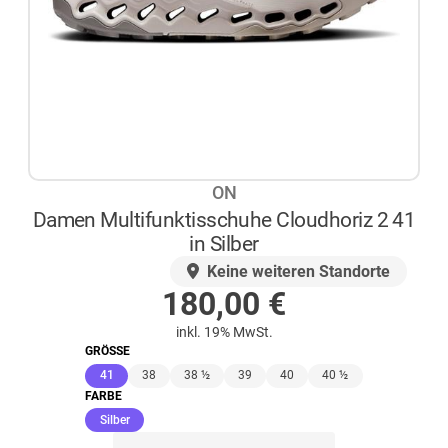
ON
Damen Multifunktisschuhe Cloudhoriz 2 41
in Silber
AUF LAGER
Keine weiteren Standorte
180,00
€
inkl. 19% MwSt.
GRÖSSE
(ausgewählt)
41
38
38 ½
39
40
40 ½
FARBE
(ausgewählt)
Silber