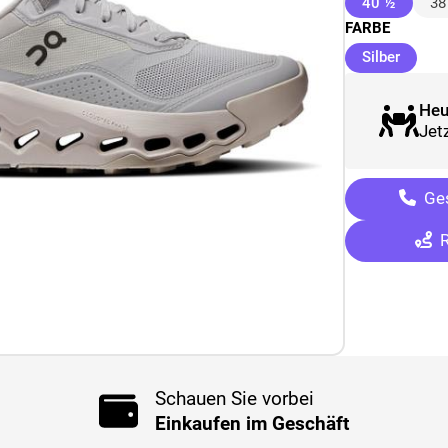
(ausge
40 ½
38
FARBE
(ausge
Silber
Heu
Jetz
Ges
R
Schauen Sie vorbei
Einkaufen im Geschäft