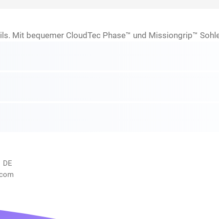
ils. Mit bequemer CloudTec Phase™ und Missiongrip™ Sohle f
, DE
.com