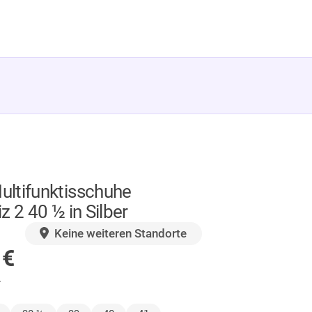
ltifunktisschuhe
z 2 40 ½ in Silber
GER
Keine weiteren Standorte
0
€
.