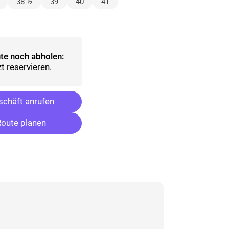
wählt)
38 ½
39
40
41
wählt)
te noch abholen:
t reservieren.
chäft anrufen
oute planen