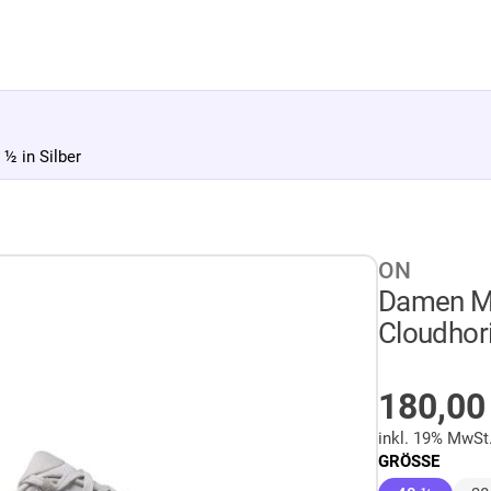
½ in Silber
ON
Damen Mu
Cloudhori
AUF LA
180,0
inkl. 19% MwSt
GRÖSSE