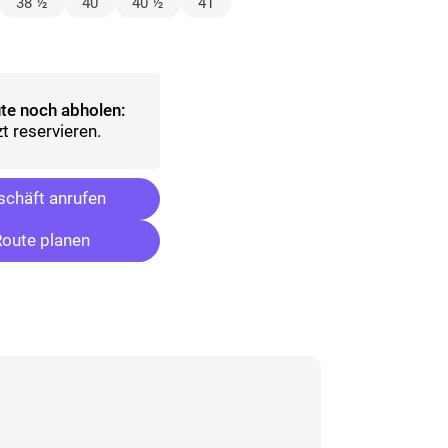
lt)
38 ½
40
40 ½
41
wählt)
te noch abholen:
t reservieren.
chäft anrufen
oute planen