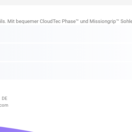
ils. Mit bequemer CloudTec Phase™ und Missiongrip™ Sohle f
, DE
.com