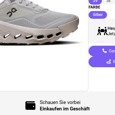
(ausgewäh
39
38
FARBE
(ausge
Silber
Heu
Jetz
Ges
R
Schauen Sie vorbei
Einkaufen im Geschäft