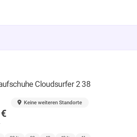
ufschuhe Cloudsurfer 2 38
GER
Keine weiteren Standorte
0
€
.