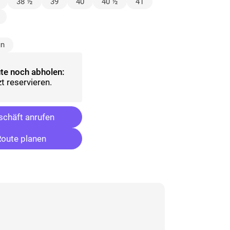
lt)
38 ½
39
40
40 ½
41
hlt)
un
te noch abholen:
t reservieren.
chäft anrufen
oute planen