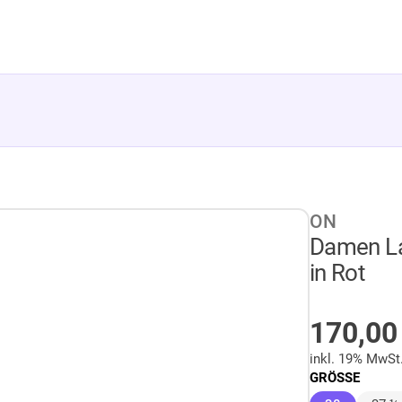
ON
Damen La
in Rot
AUF LA
170,0
inkl. 19% MwSt
GRÖSSE