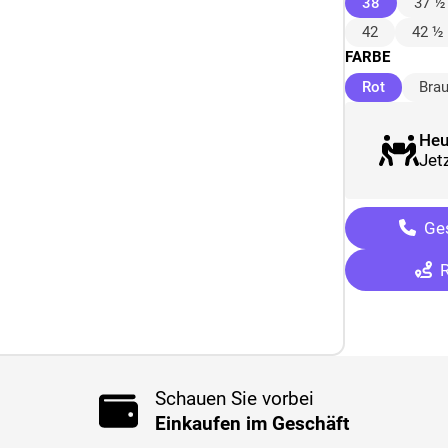
(ausgewäh
38
37 ½
42
42 ½
FARBE
(ausgewä
Rot
Bra
Heu
Jetz
Ges
R
Schauen Sie vorbei
Einkaufen im Geschäft