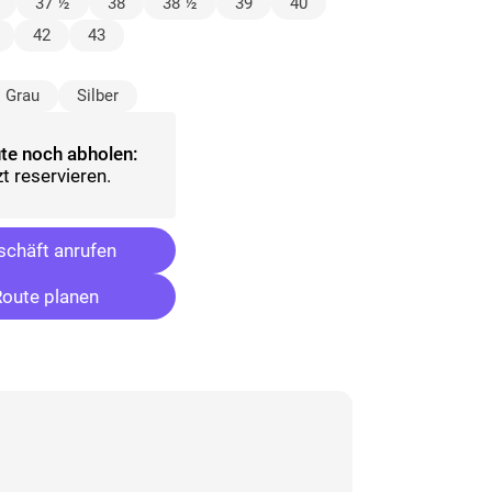
wählt)
37 ½
38
38 ½
39
40
42
43
sgewählt)
Grau
Silber
te noch abholen:
t reservieren.
chäft anrufen
oute planen