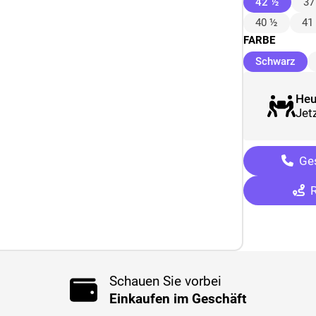
(ausge
42 ½
37
40 ½
41
FARBE
(au
Schwarz
Heu
Jetz
Ges
R
Schauen Sie vorbei
Einkaufen im Geschäft