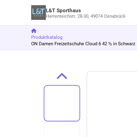
L&T Sporthaus
Herrenteichstr. 28-30,
49074 Osnabrück
Produktkatalog
ON Damen Freizeitschuhe Cloud 6 42 ½ in Schwarz
Zum Produkt springen
Zur Produktbeschreibung springen