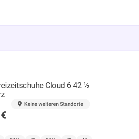
eizeitschuhe Cloud 6 42 ½
rz
GER
Keine weiteren Standorte
0
€
.