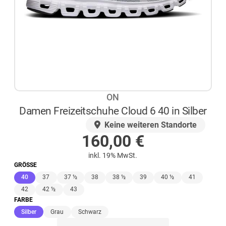
ON
Damen Freizeitschuhe Cloud 6 40 in Silber
AUF LAGER
Keine weiteren Standorte
160,00
€
inkl. 19% MwSt.
GRÖSSE
(ausgewählt)
40
37
37 ½
38
38 ½
39
40 ½
41
42
42 ½
43
FARBE
(ausgewählt)
Silber
Grau
Schwarz