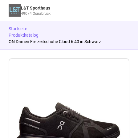
L&T Sporthaus
49074 Osnabrück
Startseite
Produktkatalog
ON Damen Freizeitschuhe Cloud 6 40 in Schwarz
Zum Produkt springen
Zur Produktbeschreibung springen