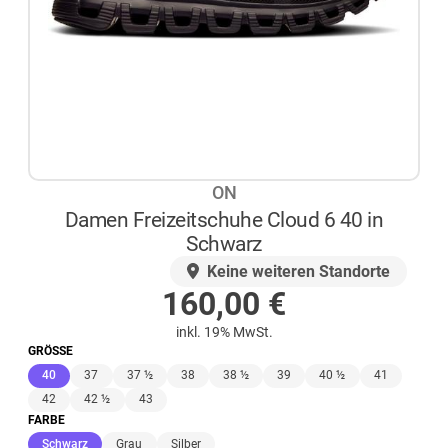
ON
Damen Freizeitschuhe Cloud 6 40 in
Schwarz
AUF LAGER
Keine weiteren Standorte
160,00
€
inkl. 19% MwSt.
GRÖSSE
(ausgewählt)
40
37
37 ½
38
38 ½
39
40 ½
41
42
42 ½
43
FARBE
(ausgewählt)
Schwarz
Grau
Silber