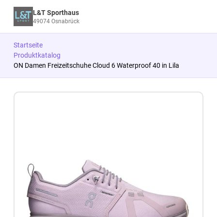
L&T Sporthaus
49074 Osnabrück
Startseite
Produktkatalog
ON Damen Freizeitschuhe Cloud 6 Waterproof 40 in Lila
Zum Produkt springen
Zur Produktbeschreibung springen