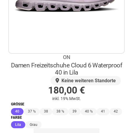
ON
Damen Freizeitschuhe Cloud 6 Waterproof
40 in Lila
AUF LAGER
Keine weiteren Standorte
180,00
€
inkl. 19% MwSt.
GRÖSSE
(ausgewählt)
40
37 ½
38
38 ½
39
40 ½
41
42
FARBE
(ausgewählt)
Lila
Grau