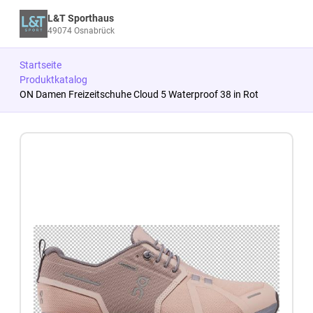
L&T Sporthaus
49074 Osnabrück
Startseite
Produktkatalog
ON Damen Freizeitschuhe Cloud 5 Waterproof 38 in Rot
Zum Produkt springen
Zur Produktbeschreibung springen