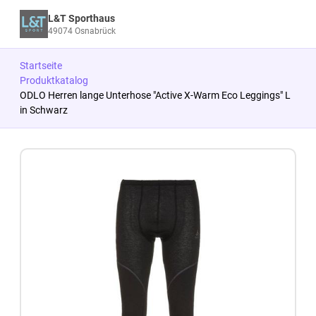
L&T Sporthaus
49074 Osnabrück
Startseite
Produktkatalog
ODLO Herren lange Unterhose "Active X-Warm Eco Leggings" L
in Schwarz
Zum Produkt springen
Zur Produktbeschreibung springen