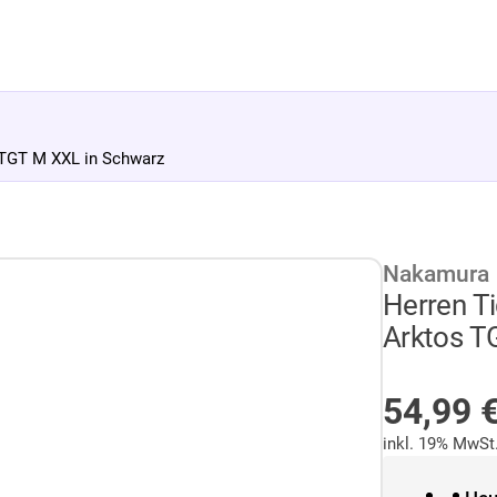
TGT M XXL in Schwarz
Nakamura
Herren T
Arktos T
AUF LA
54,99
inkl. 19% MwSt