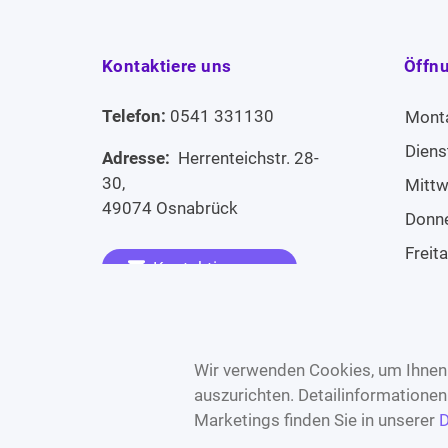
Kontaktiere uns
Öffn
Telefon:
0541 331130
Mont
Diens
Adresse:
Herrenteichstr. 28-
30,
Mitt
49074 Osnabrück
Donn
Freit
Kontaktiere uns
Sams
Widerruf erklären
Sonn
Wir verwenden Cookies, um Ihnen 
auszurichten. Detailinformatione
Marketings finden Sie in unserer
D