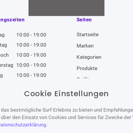
ungszeiten
Seiten
Startseite
ag
10:00 - 19:00
tag
10:00 - 19:00
Marken
woch
10:00 - 19:00
Kategorien
erstag
10:00 - 19:00
Produkte
ag
10:00 - 19:00
Outfits
tag
10:00 - 19:00
Cookie Einstellungen
tag
Geschlossen
das bestmögliche Surf-Erlebnis zu bieten und Empfehlungen
n über den Einsatz von Cookies und Services für Zwecke der
atenschutzerklärung
.