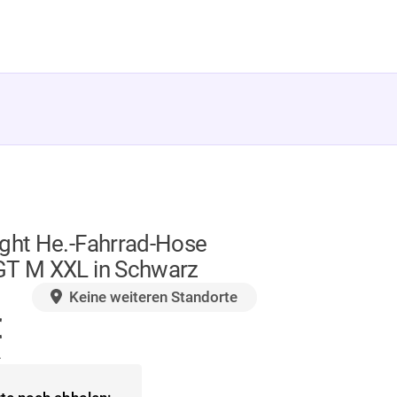
ight He.-Fahrrad-Hose
GT M XXL in Schwarz
GER
Keine weiteren Standorte
€
.