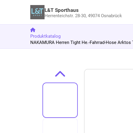
L&T Sporthaus
Herrenteichstr. 28-30,
49074 Osnabrück
Produktkatalog
NAKAMURA Herren Tight He.-Fahrrad-Hose Arktos 
Zum Produkt springen
Zur Produktbeschreibung springen