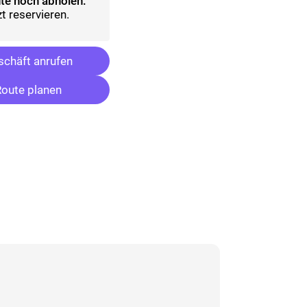
te noch abholen:
t reservieren.
chäft anrufen
oute planen