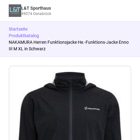
L&T Sporthaus
49074 Osnabrück
Startseite
Produktkatalog
NAKAMURA Herren Funktionsjacke He.-Funktions-Jacke Enno
III M XL in Schwarz
Zum Produkt springen
Zur Produktbeschreibung springen