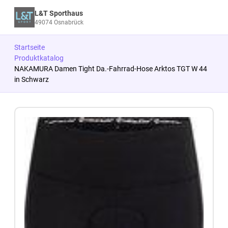
L&T Sporthaus
49074 Osnabrück
Startseite
Produktkatalog
NAKAMURA Damen Tight Da.-Fahrrad-Hose Arktos TGT W 44
in Schwarz
Zum Produkt springen
Zur Produktbeschreibung springen