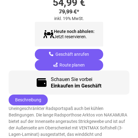
Sonderpreis
54,99
€
Regulärer Preis
79,99
€
*
inkl. 19% MwSt.
Heute noch abholen:
Jetzt reservieren.
Geschäft anrufen
Route planen
Schauen Sie vorbei
Einkaufen im Geschäft
Beschreibung
Uneingeschränkter Radsportspaß auch bei kühlen
Bedingungen. Die lange Radsporthose Arktos von NAKAMURA
bietet auf der Innenseite angerautes Strickgewebe und ist auf
der Außenseite am Oberschenkel mit VENTMAX Softshell (3-
Lagen-Laminat) ausgestattet, das winddicht und