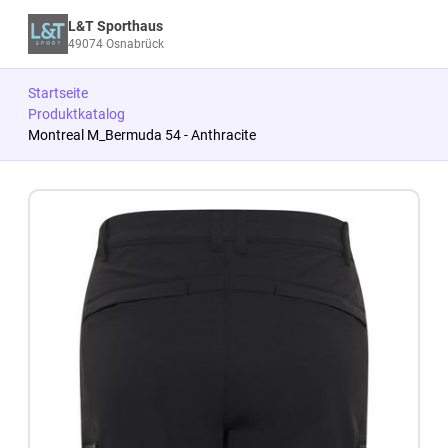
L&T Sporthaus
49074 Osnabrück
Startseite
Produktkatalog
Montreal M_Bermuda 54 - Anthracite
Zum Produkt springen
Zur Produktbeschreibung springen