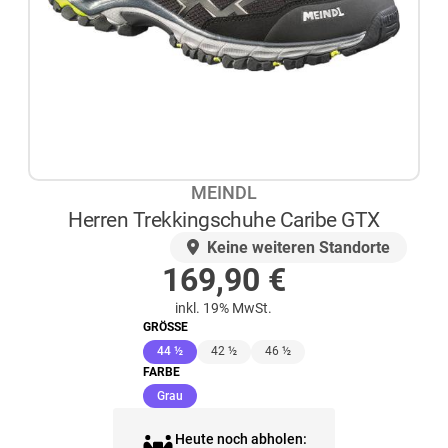
MEINDL
Herren Trekkingschuhe Caribe GTX
AUF LAGER
Keine weiteren Standorte
169,90
€
inkl. 19% MwSt.
GRÖSSE
(ausgewählt)
44 ½
42 ½
46 ½
FARBE
(ausgewählt)
Grau
Heute noch abholen: