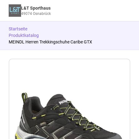
L&T Sporthaus
49074 Osnabrück
Startseite
Produktkatalog
MEINDL Herren Trekkingschuhe Caribe GTX
Zum Produkt springen
Zur Produktbeschreibung springen