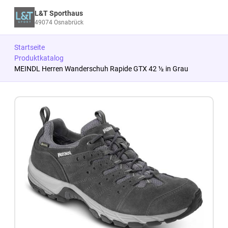
L&T Sporthaus
49074 Osnabrück
Startseite
Produktkatalog
MEINDL Herren Wanderschuh Rapide GTX 42 ½ in Grau
Zum Produkt springen
Zur Produktbeschreibung springen