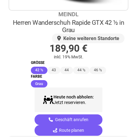
MEINDL
Herren Wanderschuh Rapide GTX 42 ½ in
Grau
AUF LAGER
Keine weiteren Standorte
189,90
€
inkl. 19% MwSt.
GRÖSSE
(ausgewählt)
42 ½
43
44
44 ½
46 ½
FARBE
(ausgewählt)
Grau
Heute noch abholen:
Jetzt reservieren.
Geschäft anrufen
Route planen