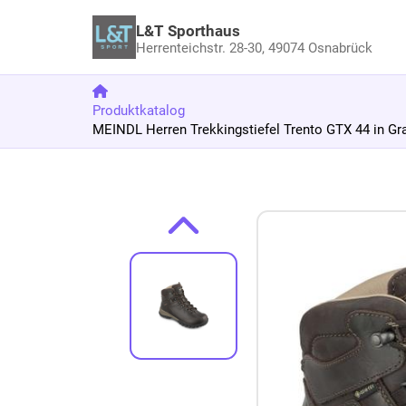
L&T Sporthaus
Herrenteichstr. 28-30,
49074 Osnabrück
Produktkatalog
MEINDL Herren Trekkingstiefel Trento GTX 44 in Gr
Zum Produkt springen
Zur Produktbeschreibung springen