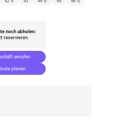
lt)
42 ½
43
44 ½
45
48 ½
ählt)
te noch abholen:
t reservieren.
chäft anrufen
oute planen