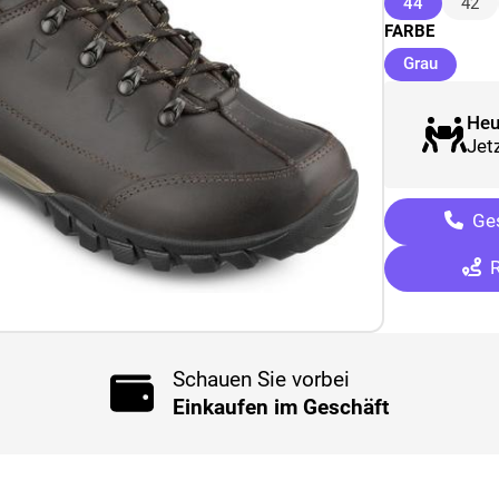
(ausgewäh
44
42
FARBE
(ausgew
Grau
Heu
Jetz
Ges
R
Schauen Sie vorbei
Einkaufen im Geschäft