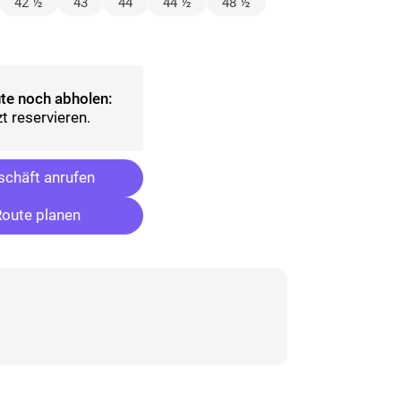
lt)
42 ½
43
44
44 ½
48 ½
ählt)
te noch abholen:
t reservieren.
chäft anrufen
oute planen