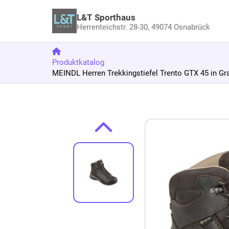
L&T Sporthaus
Herrenteichstr. 28-30,
49074 Osnabrück
Produktkatalog
MEINDL Herren Trekkingstiefel Trento GTX 45 in Gr
Zum Produkt springen
Zur Produktbeschreibung springen