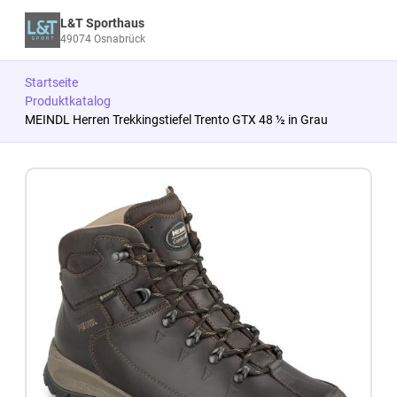
L&T Sporthaus
49074 Osnabrück
Startseite
Produktkatalog
MEINDL Herren Trekkingstiefel Trento GTX 48 ½ in Grau
Zum Produkt springen
Zur Produktbeschreibung springen