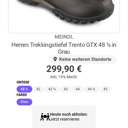
MEINDL
Herren Trekkingstiefel Trento GTX 48 ½ in
Grau
AUF LAGER
Keine weiteren Standorte
299,90
€
inkl. 19% MwSt.
GRÖSSE
(ausgewählt)
48 ½
42
42 ½
43
44
44 ½
45
FARBE
(ausgewählt)
Grau
Heute noch abholen:
Jetzt reservieren.