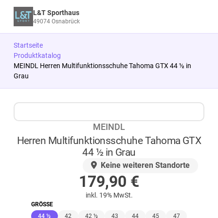
L&T Sporthaus
49074 Osnabrück
Startseite
Produktkatalog
MEINDL Herren Multifunktionsschuhe Tahoma GTX 44 ½ in
Grau
Zum Produkt springen
Zur Produktbeschreibung springen
MEINDL
Herren Multifunktionsschuhe Tahoma GTX
44 ½ in Grau
AUF LAGER
Keine weiteren Standorte
179,90
€
inkl. 19% MwSt.
GRÖSSE
(ausgewählt)
44 ½
42
42 ½
43
44
45
47