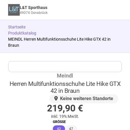
L&T Sporthaus
49074 Osnabrück
Startseite
Produktkatalog
MEINDL Herren Multifunktionsschuhe Lite Hike GTX 42 in
Braun
Zum Produkt springen
Zur Produktbeschreibung springen
Meindl
Herren Multifunktionsschuhe Lite Hike GTX
42 in Braun
AUF LAGER
Keine weiteren Standorte
219,90
€
inkl. 19% MwSt.
GRÖSSE
(ausgewählt)
42
47