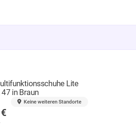
ltifunktionsschuhe Lite
 47 in Braun
GER
Keine weiteren Standorte
0
€
.