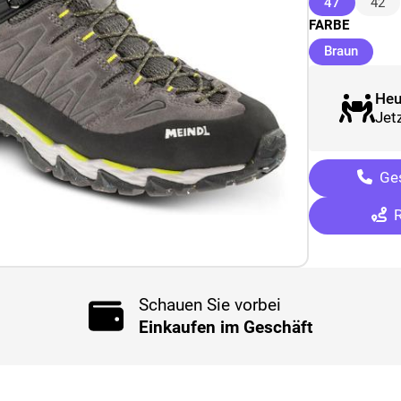
(ausgewäh
47
42
FARBE
(ausge
Braun
Heu
Jetz
Ges
R
Schauen Sie vorbei
Einkaufen im Geschäft