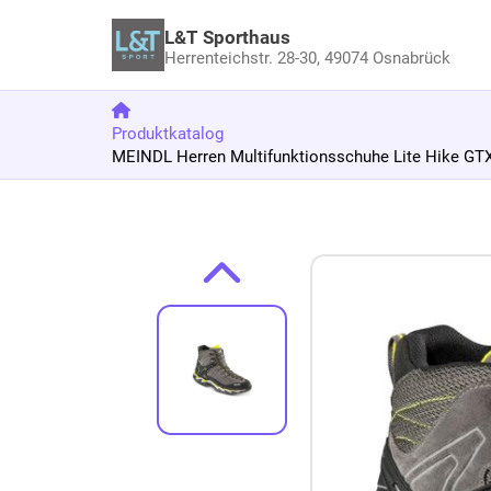
L&T Sporthaus
Herrenteichstr. 28-30,
49074 Osnabrück
Produktkatalog
MEINDL Herren Multifunktionsschuhe Lite Hike GTX
Zum Produkt springen
Zur Produktbeschreibung springen