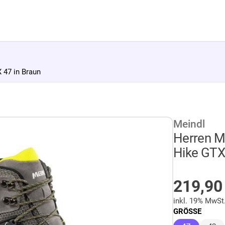
 47 in Braun
Meindl
Herren Mu
Hike GTX
AUF LA
219,9
inkl. 19% MwSt
GRÖSSE