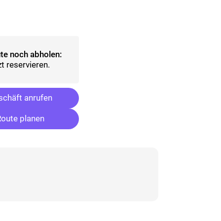
lt)
wählt)
te noch abholen:
t reservieren.
chäft anrufen
oute planen