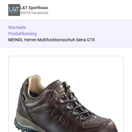
L&T Sporthaus
49074 Osnabrück
Startseite
Produktkatalog
MEINDL Herren Multifunktionsschuh Siena GTX
Zum Produkt springen
Zur Produktbeschreibung springen