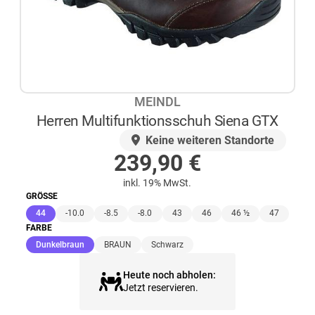
MEINDL
Herren Multifunktionsschuh Siena GTX
AUF LAGER
Keine weiteren Standorte
239,90
€
inkl. 19% MwSt.
GRÖSSE
(ausgewählt)
44
-10.0
-8.5
-8.0
43
46
46 ½
47
FARBE
(ausgewählt)
Dunkelbraun
BRAUN
Schwarz
Heute noch abholen:
Jetzt reservieren.