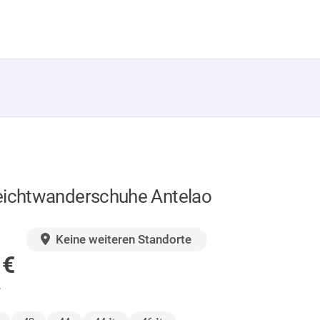
eichtwanderschuhe Antelao
GER
Keine weiteren Standorte
0
€
.