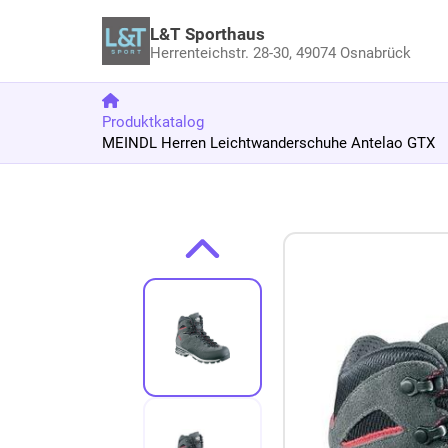
L&T Sporthaus
Herrenteichstr. 28-30,
49074 Osnabrück
Produktkatalog
MEINDL Herren Leichtwanderschuhe Antelao GTX
Zum Produkt springen
Zur Produktbeschreibung springen