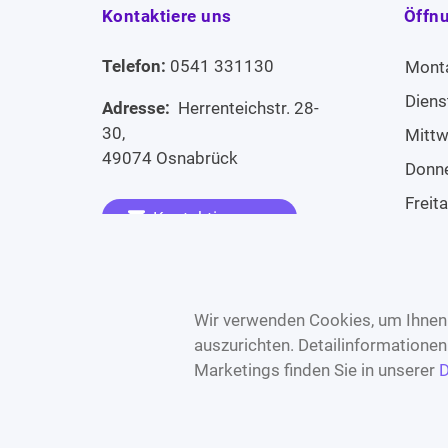
Kontaktiere uns
Öffn
Telefon:
0541 331130
Mont
Diens
Adresse:
Herrenteichstr. 28-
30,
Mitt
49074 Osnabrück
Donn
Freit
Kontaktiere uns
Sams
Widerruf erklären
Sonn
Wir verwenden Cookies, um Ihnen 
auszurichten. Detailinformatione
Marketings finden Sie in unserer
D