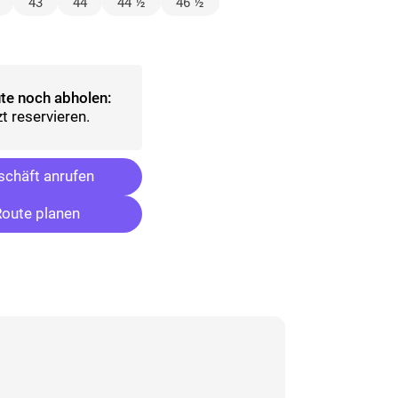
lt)
43
44
44 ½
46 ½
ählt)
te noch abholen:
t reservieren.
chäft anrufen
oute planen