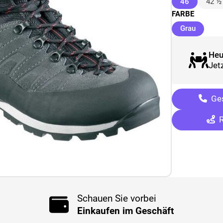
(ausgewäh
46
42 ½
FARBE
(ausgew
Grau
Heu
Jetz
Ges
R
Schauen Sie vorbei
Einkaufen im Geschäft