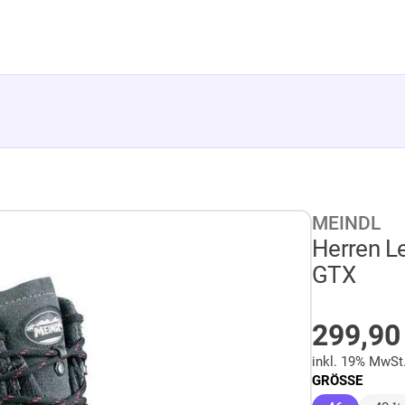
MEINDL
Herren L
GTX
AUF LA
299,9
inkl. 19% MwSt
GRÖSSE