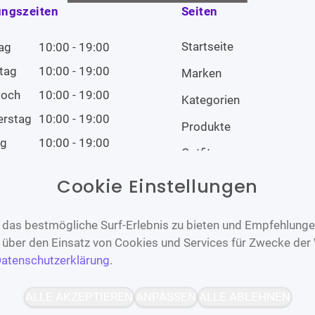
ungszeiten
Seiten
Startseite
ag
10:00 - 19:00
tag
10:00 - 19:00
Marken
woch
10:00 - 19:00
Kategorien
erstag
10:00 - 19:00
Produkte
ag
10:00 - 19:00
Outfits
tag
10:00 - 19:00
Cookie Einstellungen
tag
Geschlossen
das bestmögliche Surf-Erlebnis zu bieten und Empfehlungen
n über den Einsatz von Cookies und Services für Zwecke der
atenschutzerklärung
.
Barrierefrei
Bereitgestellt von
ALLE AKZEPTIEREN
ANPASSEN
ALLE ABLEHNEN
WCAG-2.1-AA