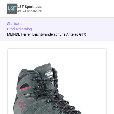
L&T Sporthaus
49074 Osnabrück
Startseite
Produktkatalog
MEINDL Herren Leichtwanderschuhe Antelao GTX
Zum Produkt springen
Zur Produktbeschreibung springen