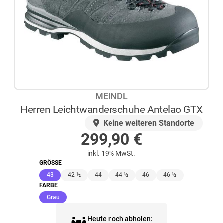
MEINDL
Herren Leichtwanderschuhe Antelao GTX
AUF LAGER
Keine weiteren Standorte
299,90
€
inkl. 19% MwSt.
GRÖSSE
(ausgewählt)
43
42 ½
44
44 ½
46
46 ½
FARBE
(ausgewählt)
Grau
Heute noch abholen: