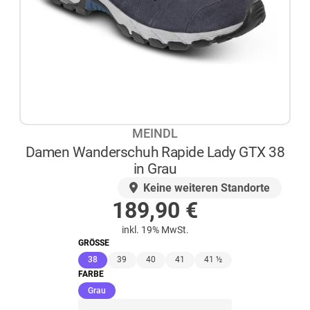
MEINDL
Damen Wanderschuh Rapide Lady GTX 38
in Grau
AUF LAGER
Keine weiteren Standorte
189,90
€
inkl. 19% MwSt.
GRÖSSE
(ausgewählt)
38
39
40
41
41 ½
FARBE
(ausgewählt)
Grau