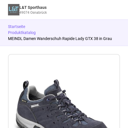
L&T Sporthaus
49074 Osnabrück
Startseite
Produktkatalog
MEINDL Damen Wanderschuh Rapide Lady GTX 38 in Grau
Zum Produkt springen
Zur Produktbeschreibung springen