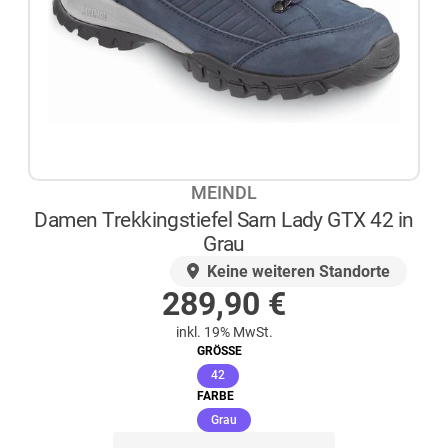
MEINDL
Damen Trekkingstiefel Sarn Lady GTX 42 in
Grau
AUF LAGER
Keine weiteren Standorte
289,90
€
inkl. 19% MwSt.
GRÖSSE
(ausgewählt)
42
FARBE
(ausgewählt)
Grau