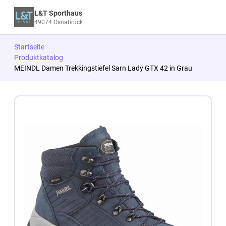
L&T Sporthaus
49074 Osnabrück
Startseite
Produktkatalog
MEINDL Damen Trekkingstiefel Sarn Lady GTX 42 in Grau
Zum Produkt springen
Zur Produktbeschreibung springen