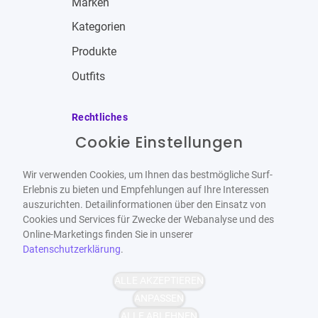
Marken
Kategorien
Produkte
Outfits
Rechtliches
Cookie Einstellungen
Impressum
Allgemeine Geschäftsbedingungen
Wir verwenden Cookies, um Ihnen das bestmögliche Surf-
Datenschutzbestimmungen
Erlebnis zu bieten und Empfehlungen auf Ihre Interessen
auszurichten. Detailinformationen über den Einsatz von
Widerrufsbelehrung
Cookies und Services für Zwecke der Webanalyse und des
Online-Marketings finden Sie in unserer
Datenschutzerklärung
.
ALLE AKZEPTIEREN
Barrierefrei
Bereitgestellt von
ANPASSEN
WCAG-2.1-AA
ALLE ABLEHNEN