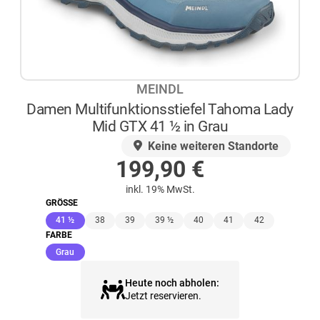
MEINDL
Damen Multifunktionsstiefel Tahoma Lady
Mid GTX 41 ½ in Grau
AUF LAGER
Keine weiteren Standorte
199,90
€
inkl. 19% MwSt.
GRÖSSE
(ausgewählt)
41 ½
38
39
39 ½
40
41
42
FARBE
(ausgewählt)
Grau
Heute noch abholen:
Jetzt reservieren.