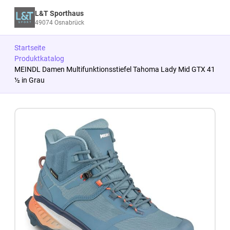
L&T Sporthaus
49074 Osnabrück
Startseite
Produktkatalog
MEINDL Damen Multifunktionsstiefel Tahoma Lady Mid GTX 41
½ in Grau
Zum Produkt springen
Zur Produktbeschreibung springen